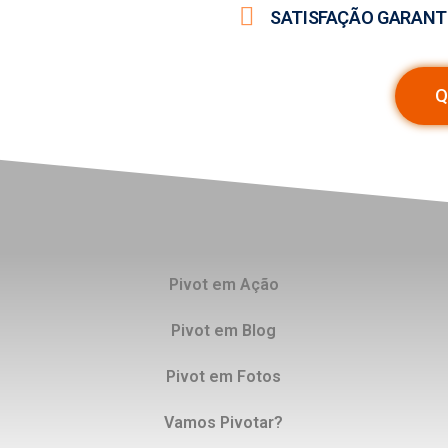
SATISFAÇÃO GARANT
Q
Pivot em Ação
Pivot em Blog
Pivot em Fotos
Vamos Pivotar?