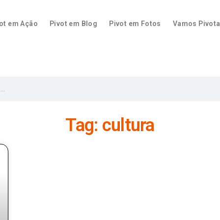
ot em Ação
Pivot em Blog
Pivot em Fotos
Vamos Pivota
Tag: cultura