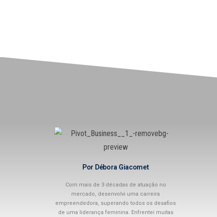
Por Débora Giacomet
Com mais de 3 décadas de atuação no
mercado, desenvolvi uma carreira
empreendedora, superando todos os desafios
de uma liderança feminina. Enfrentei muitas